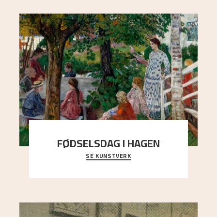
FØDSELSDAG I HAGEN
SE KUNSTVERK
En gruppe mennesker er samlet under de store
trekronene i prestegårdshagen...