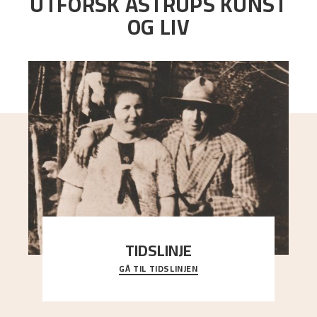
UTFORSK ASTRUPS KUNST
OG LIV
TIDSLINJE
GÅ TIL TIDSLINJEN
Bli kjent med Nikolai Astrups liv, kunstnerskap og
ettermæle i en interaktiv presentasjon.