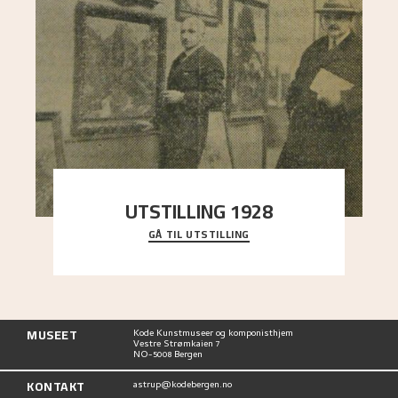
UTSTILLING 1928
GÅ TIL UTSTILLING
Då Astrup døydde i 1928, tok vennene Moritz
Kaland og Simon Thorbjørnsen initiativ til å
arrang
..."
MUSEET
Kode Kunstmuseer og komponisthjem
Vestre Strømkaien 7
NO-5008 Bergen
KONTAKT
astrup@kodebergen.no