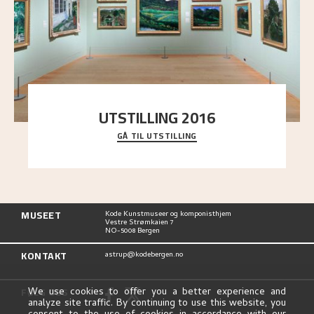
UTSTILLING 2016
GÅ TIL UTSTILLING
En komplett oversikt over Nikolai Astrups
utstillinger, fra debuten i 1900 og frem til i dag.
MUSEET
Kode Kunstmuseer og komponisthjem
Vestre Strømkaien 7
NO-5008 Bergen
KONTAKT
astrup@kodebergen.no
FØLG OSS
We use cookies to offer you a better experience and
analyze site traffic. By continuing to use this website, you