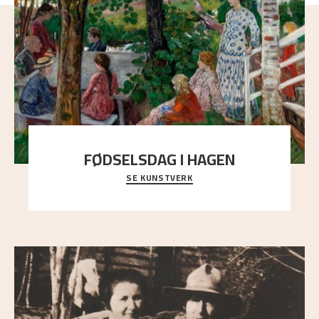
FØDSELSDAG I HAGEN
SE KUNSTVERK
En gruppe mennesker er samlet under de store
trekronene i prestegårdshagen...