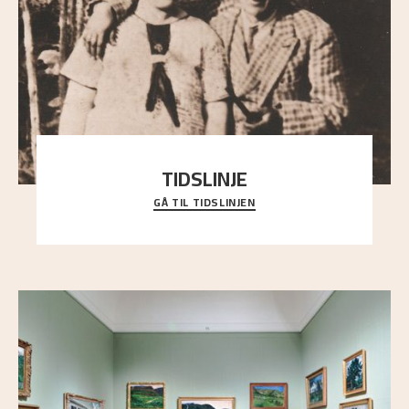
TIDSLINJE
GÅ TIL TIDSLINJEN
Bli kjent med Nikolai Astrups liv, kunstnerskap og
ettermæle i en interaktiv presentasjon.