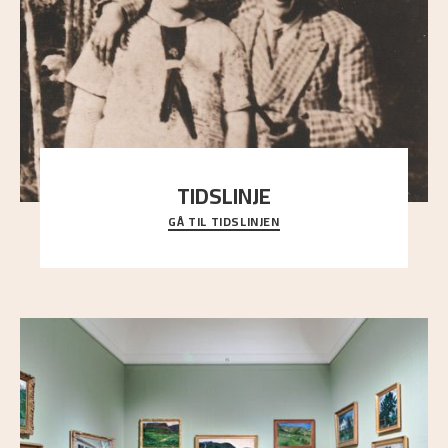
TIDSLINJE
GÅ TIL TIDSLINJEN
Bli kjent med Nikolai Astrups liv, kunstnerskap og
ettermæle i en interaktiv presentasjon.