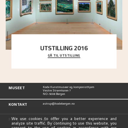
UTSTILLING 2016
GÅ TIL UTSTILLING
En komplett oversikt over Nikolai Astrups
utstillinger, fra debuten i 1900 og frem til i dag.
MUSEET
Kode Kunstmuseer og komponisthjem
Vestre Strømkaien 7
NO-5008 Bergen
KONTAKT
astrup@kodebergen.no
FØLG OSS
We use cookies to offer you a better experience and
analyze site traffic. By continuing to use this website, you