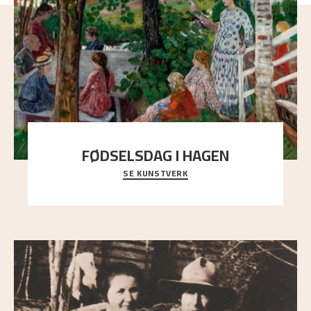
FØDSELSDAG I HAGEN
SE KUNSTVERK
En gruppe mennesker er samlet under de store
trekronene i prestegårdshagen...