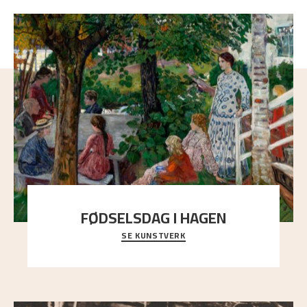
FØDSELSDAG I HAGEN
SE KUNSTVERK
En gruppe mennesker er samlet under de store
trekronene i prestegårdshagen...