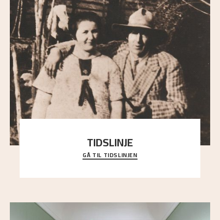
TIDSLINJE
GÅ TIL TIDSLINJEN
Bli kjent med Nikolai Astrups liv, kunstnerskap og
ettermæle i en interaktiv presentasjon.