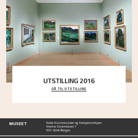
UTSTILLING 2016
GÅ TIL UTSTILLING
En komplett oversikt over Nikolai Astrups
utstillinger, fra debuten i 1900 og frem til i dag.
MUSEET
Kode Kunstmuseer og komponisthjem
Vestre Strømkaien 7
NO-5008 Bergen