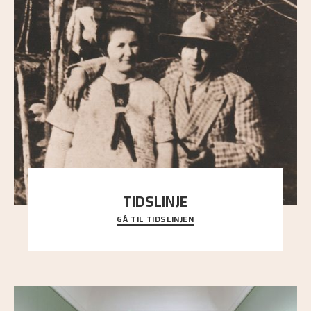
TIDSLINJE
GÅ TIL TIDSLINJEN
Bli kjent med Nikolai Astrups liv, kunstnerskap og
ettermæle i en interaktiv presentasjon.