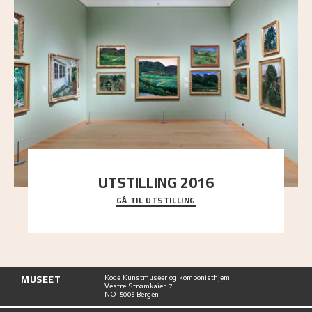
UTSTILLING 2016
GÅ TIL UTSTILLING
En komplett oversikt over Nikolai Astrups
utstillinger, fra debuten i 1900 og frem til i dag.
MUSEET
Kode Kunstmuseer og komponisthjem
Vestre Strømkaien 7
NO-5008 Bergen