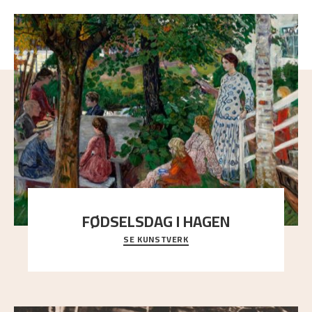
FØDSELSDAG I HAGEN
SE KUNSTVERK
En gruppe mennesker er samlet under de store
trekronene i prestegårdshagen...