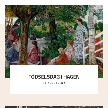
FØDSELSDAG I HAGEN
SE KUNSTVERK
En gruppe mennesker er samlet under de store
trekronene i prestegårdshagen...