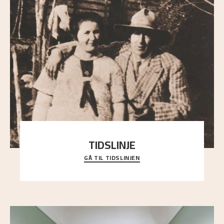
TIDSLINJE
GÅ TIL TIDSLINJEN
Bli kjent med Nikolai Astrups liv, kunstnerskap og
ettermæle i en interaktiv presentasjon.