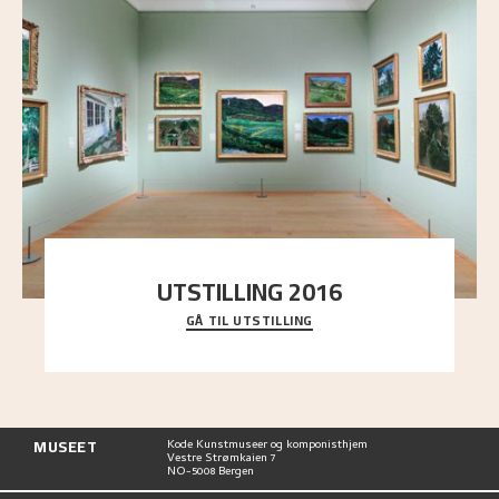
UTSTILLING 2016
GÅ TIL UTSTILLING
En komplett oversikt over Nikolai Astrups
utstillinger, fra debuten i 1900 og frem til i dag.
MUSEET
Kode Kunstmuseer og komponisthjem
Vestre Strømkaien 7
NO-5008 Bergen