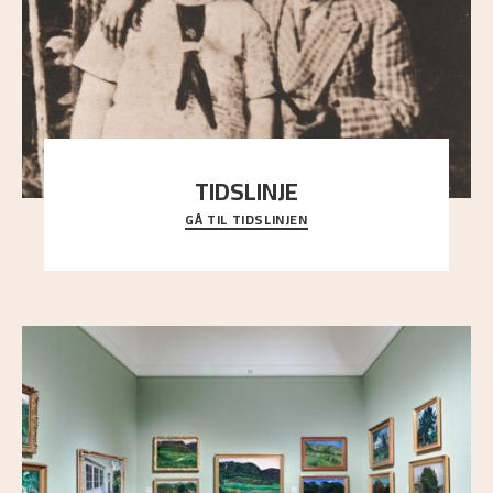
TIDSLINJE
GÅ TIL TIDSLINJEN
Bli kjent med Nikolai Astrups liv, kunstnerskap og
ettermæle i en interaktiv presentasjon.