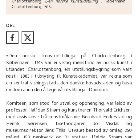
Charlottenborg
.
Den norske kunstudstilling
.
København:
Charlottenborg,
1915.
DEL
«Den norske kunstudstilling» på Charlottenborg i
København i 1915 var ei viktig mønstring av norsk kunst i
utlandet. Charlottenborg, ein utstillingsbygning som vart
reist i 1883 i tilknyting til Kunstakademiet, var rekna som
ein sentral visningsstad i den danske hovudstaden og husa
mellom anna den årlege vårutstillinga i Danmark.
Komiteen, som stod for utval og opphenging, var leidd av
professor Halfdan Strøm og kunstnaren Thorvald Erichsen,
med assistanse frå kunstmålarane Bernhard Folkestad og
Henrik Sørensen, bilethoggaren Jo Visdal og
museumsdirektør Jens Thiis. Utvalet bestod av omlag 250
måleri, 150 papirverk og 21 statuar. Ifølgje Strøm var