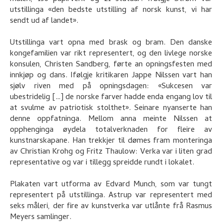
utstillinga «den bedste utstilling af norsk kunst, vi har
sendt ud af landet».
Utstillinga vart opna med brask og bram. Den danske
kongefamilien var rikt representert, og den livlege norske
konsulen, Christen Sandberg, førte an opningsfesten med
innkjøp og dans. Ifølgje kritikaren Jappe Nilssen vart han
sjølv riven med på opningsdagen: «Sukcesen var
ubestridelig […] de norske farver hadde enda engang lov til
at svulme av patriotisk stolthet». Seinare nyanserte han
denne oppfatninga. Mellom anna meinte Nilssen at
opphenginga øydela totalverknaden for fleire av
kunstnarskapane. Han trekkjer til dømes fram monteringa
av Christian Krohg og Fritz Thaulow: Verka var i liten grad
representative og var i tillegg spreidde rundt i lokalet.
Plakaten vart utforma av Edvard Munch, som var tungt
representert på utstillinga. Astrup var representert med
seks måleri, der fire av kunstverka var utlånte frå Rasmus
Meyers samlinger.