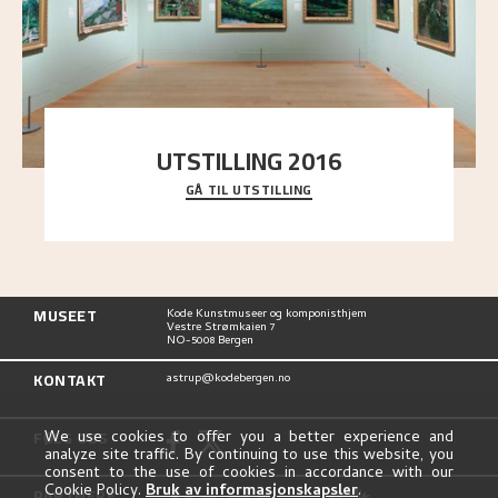
UTSTILLING 2016
GÅ TIL UTSTILLING
En komplett oversikt over Nikolai Astrups
utstillinger, fra debuten i 1900 og frem til i dag.
MUSEET
Kode Kunstmuseer og komponisthjem
Vestre Strømkaien 7
NO-5008 Bergen
KONTAKT
astrup@kodebergen.no
FØLG OSS
We use cookies to offer you a better experience and
analyze site traffic. By continuing to use this website, you
consent to the use of cookies in accordance with our
Cookie Policy.
Bruk av informasjonskapsler
.
PARTNERE