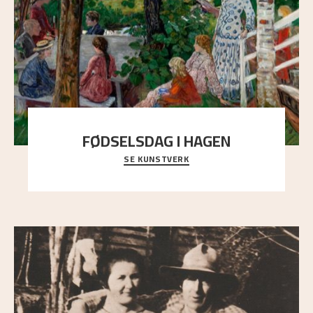
FØDSELSDAG I HAGEN
SE KUNSTVERK
En gruppe mennesker er samlet under de store
trekronene i prestegårdshagen...