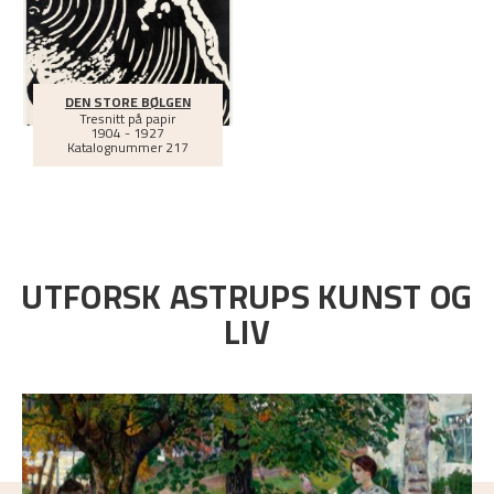
DEN STORE BØLGEN
Tresnitt på papir
1904 - 1927
Katalognummer 217
UTFORSK ASTRUPS KUNST OG
LIV