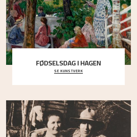
FØDSELSDAG I HAGEN
SE KUNSTVERK
En gruppe mennesker er samlet under de store
trekronene i prestegårdshagen...