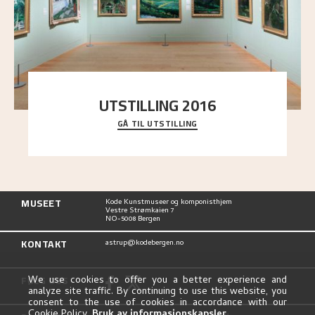
UTSTILLING 2016
GÅ TIL UTSTILLING
En komplett oversikt over Nikolai Astrups
utstillinger, fra debuten i 1900 og frem til i dag.
MUSEET
Kode Kunstmuseer og komponisthjem
Vestre Strømkaien 7
NO-5008 Bergen
KONTAKT
astrup@kodebergen.no
FØLG OSS
We use cookies to offer you a better experience and
analyze site traffic. By continuing to use this website, you
consent to the use of cookies in accordance with our
Cookie Policy.
Bruk av informasjonskapsler
.