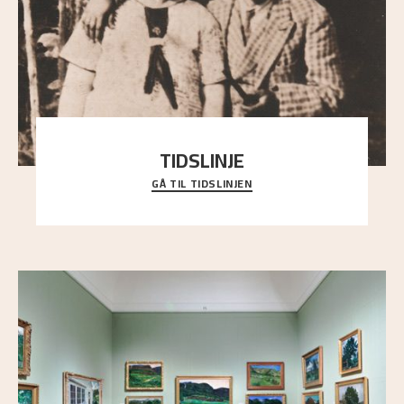
TIDSLINJE
GÅ TIL TIDSLINJEN
Bli kjent med Nikolai Astrups liv, kunstnerskap og
ettermæle i en interaktiv presentasjon.