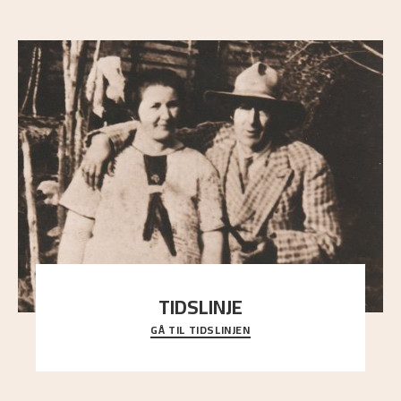
TIDSLINJE
GÅ TIL TIDSLINJEN
Bli kjent med Nikolai Astrups liv, kunstnerskap og
ettermæle i en interaktiv presentasjon.