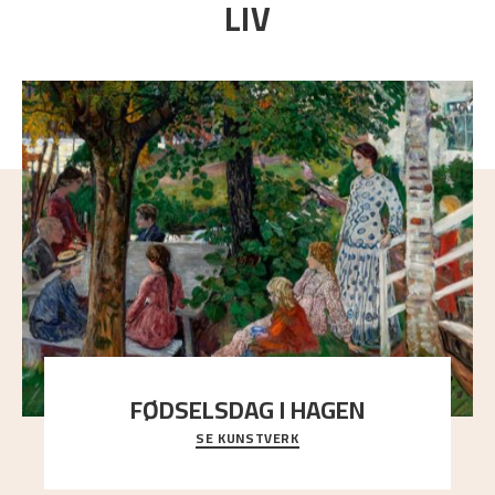
LIV
FØDSELSDAG I HAGEN
SE KUNSTVERK
En gruppe mennesker er samlet under de store
trekronene i prestegårdshagen...