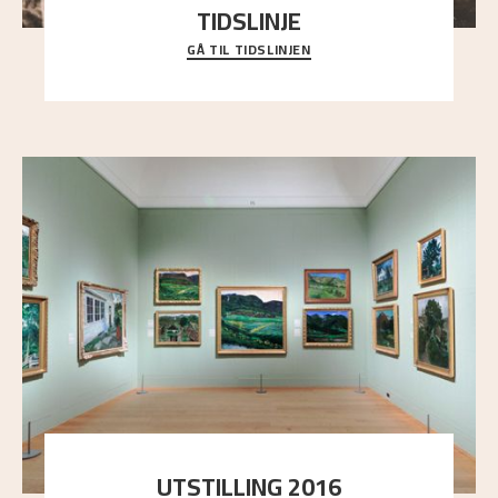
TIDSLINJE
GÅ TIL TIDSLINJEN
Bli kjent med Nikolai Astrups liv, kunstnerskap og
ettermæle i en interaktiv presentasjon.
UTSTILLING 2016