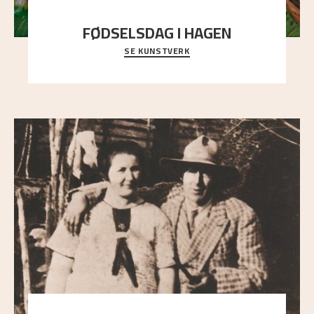
FØDSELSDAG I HAGEN
SE KUNSTVERK
En gruppe mennesker er samlet under de store
trekronene i prestegårdshagen...