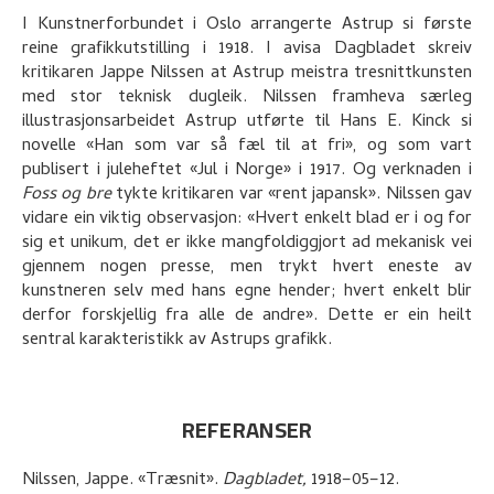
I Kunstnerforbundet i Oslo arrangerte Astrup si første
reine grafikkutstilling i 1918. I avisa Dagbladet skreiv
kritikaren Jappe Nilssen at Astrup meistra tresnittkunsten
med stor teknisk dugleik. Nilssen framheva særleg
illustrasjonsarbeidet Astrup utførte til Hans E. Kinck si
novelle «Han som var så fæl til at fri», og som vart
publisert i juleheftet «Jul i Norge» i 1917. Og verknaden i
Foss og bre
tykte kritikaren var «rent japansk». Nilssen gav
vidare ein viktig observasjon: «Hvert enkelt blad er i og for
sig et unikum, det er ikke mangfoldiggjort ad mekanisk vei
gjennem nogen presse, men trykt hvert eneste av
kunstneren selv med hans egne hender; hvert enkelt blir
derfor forskjellig fra alle de andre». Dette er ein heilt
sentral karakteristikk av Astrups grafikk.
REFERANSER
Nilssen, Jappe
.
«Træsnit»
.
Dagbladet,
1918–05–12.