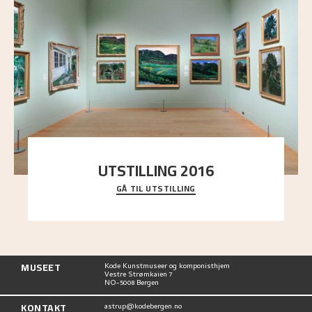
UTSTILLING 2016
GÅ TIL UTSTILLING
En komplett oversikt over Nikolai Astrups
utstillinger, fra debuten i 1900 og frem til i dag.
MUSEET
Kode Kunstmuseer og komponisthjem
Vestre Strømkaien 7
NO-5008 Bergen
KONTAKT
astrup@kodebergen.no