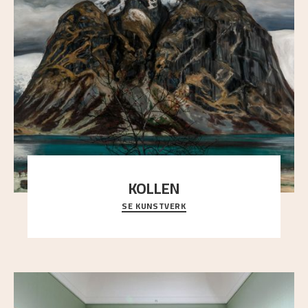
KOLLEN
SE KUNSTVERK
Et ruvende fjell dominerer bildeflaten, og står i
sterk kontrast til det spinkle rognetreet ute
..."