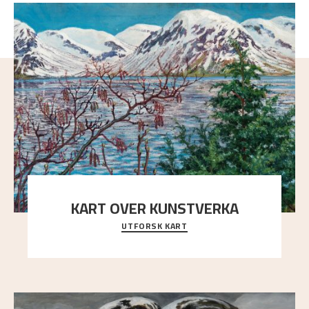
KART OVER KUNSTVERKA
UTFORSK KART
Utforsk stedene og utsiktene i Astrups malerier