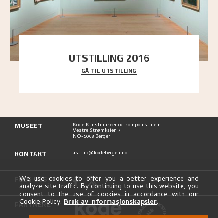
UTSTILLING 2016
GÅ TIL UTSTILLING
En komplett oversikt over Nikolai Astrups
utstillinger, fra debuten i 1900 og frem til i dag.
MUSEET
Kode Kunstmuseer og komponisthjem
Vestre Strømkaien 7
NO-5008 Bergen
KONTAKT
astrup@kodebergen.no
FØLG OSS
We use cookies to offer you a better experience and
analyze site traffic. By continuing to use this website, you
consent to the use of cookies in accordance with our
Cookie Policy.
Bruk av informasjonskapsler
.
PARTNERE