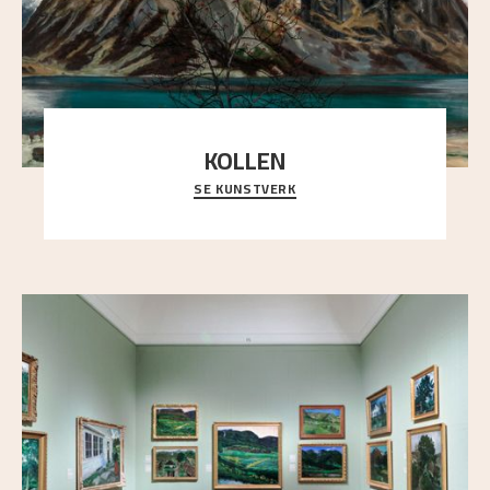
KOLLEN
SE KUNSTVERK
Et ruvende fjell dominerer bildeflaten, og står i
sterk kontrast til det spinkle rognetreet ute
..."