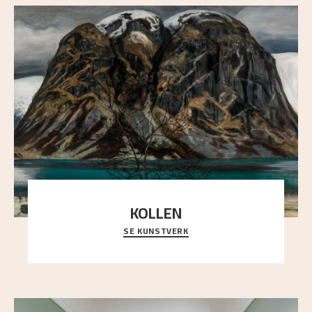
KOLLEN
SE KUNSTVERK
Et ruvende fjell dominerer bildeflaten, og står i
sterk kontrast til det spinkle rognetreet ute
..."