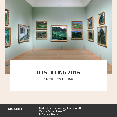
UTSTILLING 2016
GÅ TIL UTSTILLING
En komplett oversikt over Nikolai Astrups
utstillinger, fra debuten i 1900 og frem til i dag.
MUSEET
Kode Kunstmuseer og komponisthjem
Vestre Strømkaien 7
NO-5008 Bergen