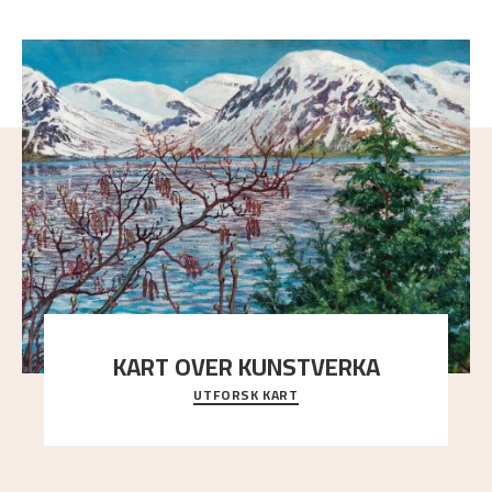
KART OVER KUNSTVERKA
UTFORSK KART
Utforsk stedene og utsiktene i Astrups malerier