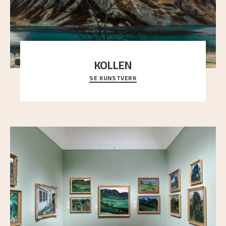
KOLLEN
SE KUNSTVERK
Et ruvende fjell dominerer bildeflaten, og står i
sterk kontrast til det spinkle rognetreet ute
..."