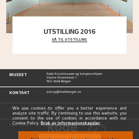
UTSTILLING 2016
GÅ TIL UTSTILLING
En komplett oversikt over Nikolai Astrups
utstillinger, fra debuten i 1900 og frem til i dag.
MUSEET
Kode Kunstmuseer og komponisthjem
Vestre Strømkaien 7
NO-5008 Bergen
KONTAKT
astrup@kodebergen.no
FØLG OSS
We use cookies to offer you a better experience and
analyze site traffic. By continuing to use this website, you
consent to the use of cookies in accordance with our
Cookie Policy.
Bruk av informasjonskapsler
.
PARTNERE