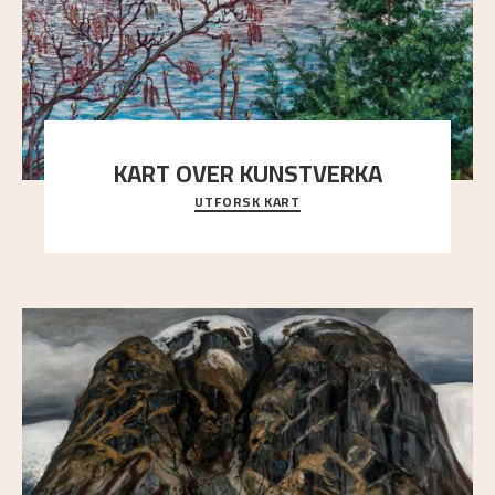
KART OVER KUNSTVERKA
UTFORSK KART
Utforsk stedene og utsiktene i Astrups malerier