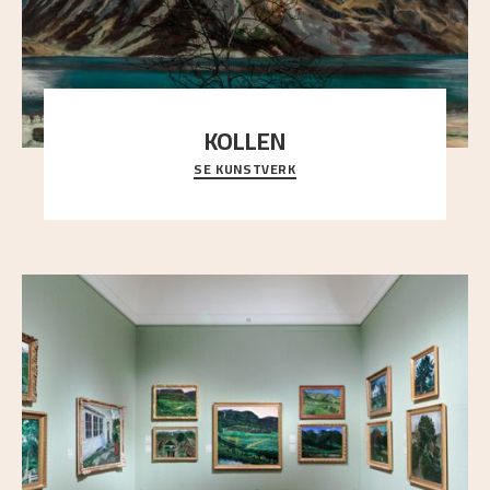
KOLLEN
SE KUNSTVERK
Et ruvende fjell dominerer bildeflaten, og står i
sterk kontrast til det spinkle rognetreet ute
..."