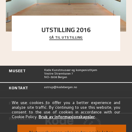
UTSTILLING 2016
GÅ TIL UTSTILLING
En komplett oversikt over Nikolai Astrups
utstillinger, fra debuten i 1900 og frem til i dag.
MUSEET
Kode Kunstmuseer og komponisthjem
Vestre Strømkaien 7
NO-5008 Bergen
KONTAKT
astrup@kodebergen.no
FØLG OSS
We use cookies to offer you a better experience and
analyze site traffic. By continuing to use this website, you
consent to the use of cookies in accordance with our
Cookie Policy.
Bruk av informasjonskapsler
.
PARTNERE