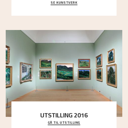
SE KUNSTVERK
Et ruvende fjell dominerer bildeflaten, og står i
sterk kontrast til det spinkle rognetreet ute
..."
UTSTILLING 2016
GÅ TIL UTSTILLING
En komplett oversikt over Nikolai Astrups
utstillinger, fra debuten i 1900 og frem til i dag.