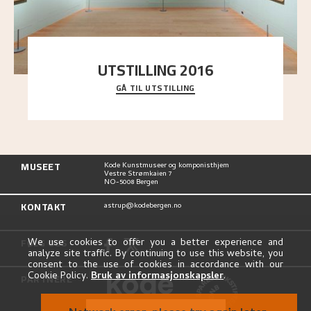
UTSTILLING 2016
GÅ TIL UTSTILLING
En komplett oversikt over Nikolai Astrups
utstillinger, fra debuten i 1900 og frem til i dag.
MUSEET
Kode Kunstmuseer og komponisthjem
Vestre Strømkaien 7
NO-5008 Bergen
KONTAKT
astrup@kodebergen.no
FØLG OSS
We use cookies to offer you a better experience and
analyze site traffic. By continuing to use this website, you
consent to the use of cookies in accordance with our
Cookie Policy.
Bruk av informasjonskapsler
.
PARTNERE