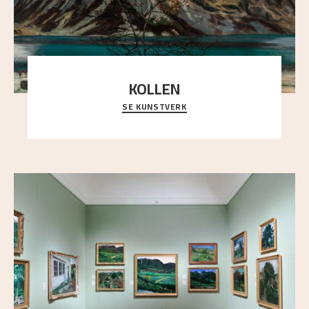
KOLLEN
SE KUNSTVERK
Et ruvende fjell dominerer bildeflaten, og står i
sterk kontrast til det spinkle rognetreet ute
..."