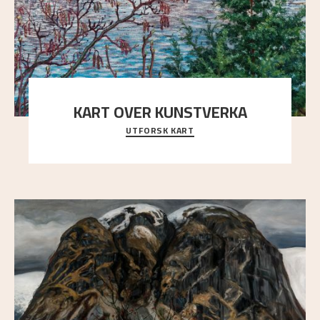
KART OVER KUNSTVERKA
UTFORSK KART
Utforsk stedene og utsiktene i Astrups malerier