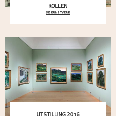
KOLLEN
SE KUNSTVERK
Et ruvende fjell dominerer bildeflaten, og står i
sterk kontrast til det spinkle rognetreet ute
..."
UTSTILLING 2016