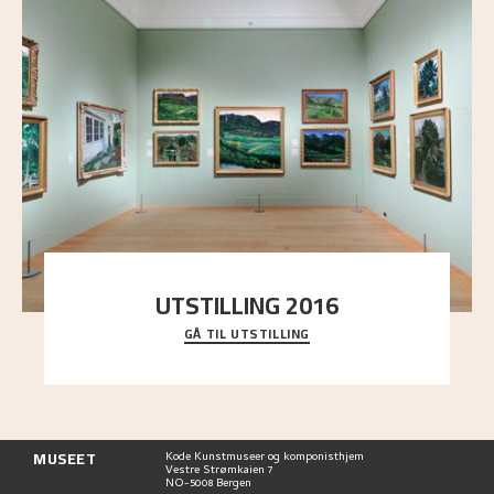
UTSTILLING 2016
GÅ TIL UTSTILLING
En komplett oversikt over Nikolai Astrups
utstillinger, fra debuten i 1900 og frem til i dag.
MUSEET
Kode Kunstmuseer og komponisthjem
Vestre Strømkaien 7
NO-5008 Bergen