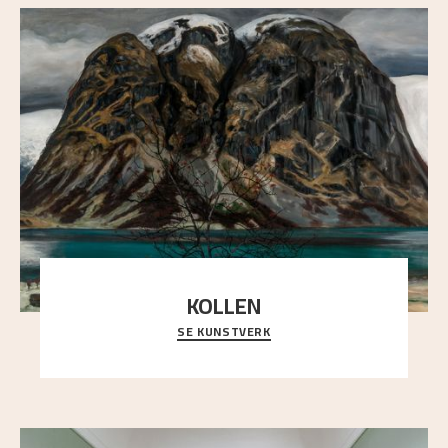
KOLLEN
SE KUNSTVERK
Et ruvende fjell dominerer bildeflaten, og står i
sterk kontrast til det spinkle rognetreet ute
..."