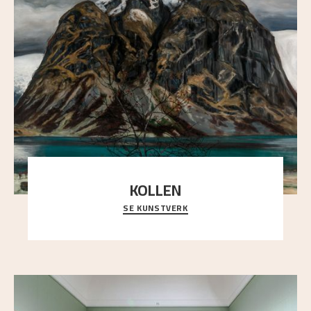
KOLLEN
SE KUNSTVERK
Et ruvende fjell dominerer bildeflaten, og står i
sterk kontrast til det spinkle rognetreet ute
..."