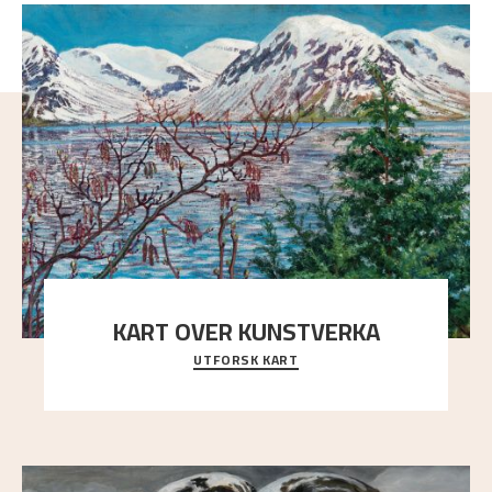
KART OVER KUNSTVERKA
UTFORSK KART
Utforsk stedene og utsiktene i Astrups malerier