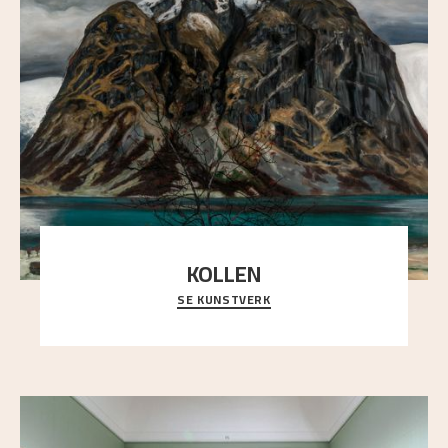
KOLLEN
SE KUNSTVERK
Et ruvende fjell dominerer bildeflaten, og står i
sterk kontrast til det spinkle rognetreet ute
..."