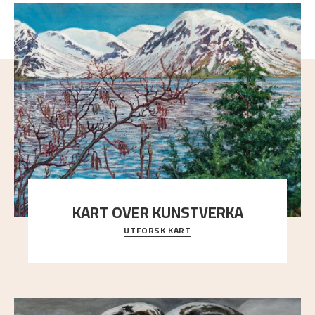
KART OVER KUNSTVERKA
UTFORSK KART
Utforsk stedene og utsiktene i Astrups malerier