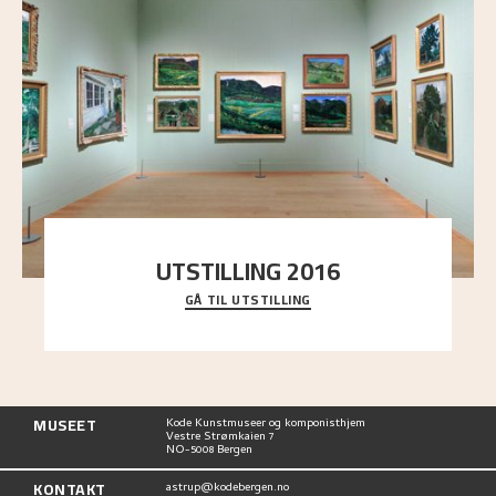
UTSTILLING 2016
GÅ TIL UTSTILLING
En komplett oversikt over Nikolai Astrups
utstillinger, fra debuten i 1900 og frem til i dag.
MUSEET
Kode Kunstmuseer og komponisthjem
Vestre Strømkaien 7
NO-5008 Bergen
KONTAKT
astrup@kodebergen.no