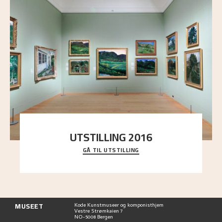
UTSTILLING 2016
GÅ TIL UTSTILLING
En komplett oversikt over Nikolai Astrups
utstillinger, fra debuten i 1900 og frem til i dag.
MUSEET
Kode Kunstmuseer og komponisthjem
Vestre Strømkaien 7
NO-5008 Bergen