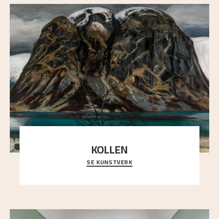
KOLLEN
SE KUNSTVERK
Et ruvende fjell dominerer bildeflaten, og står i
sterk kontrast til det spinkle rognetreet ute
..."