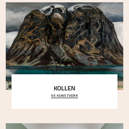
KOLLEN
SE KUNSTVERK
Et ruvende fjell dominerer bildeflaten, og står i
sterk kontrast til det spinkle rognetreet ute
..."