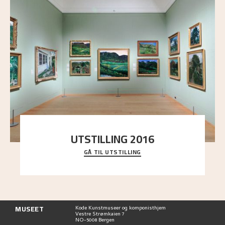
UTSTILLING 2016
GÅ TIL UTSTILLING
En komplett oversikt over Nikolai Astrups
utstillinger, fra debuten i 1900 og frem til i dag.
MUSEET
Kode Kunstmuseer og komponisthjem
Vestre Strømkaien 7
NO-5008 Bergen