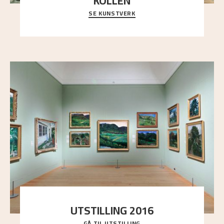
KOLLEN
SE KUNSTVERK
Et ruvende fjell dominerer bildeflaten, og står i
sterk kontrast til det spinkle rognetreet ute
..."
UTSTILLING 2016
GÅ TIL UTSTILLING
En komplett oversikt over Nikolai Astrups