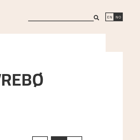
search
EN
NO
VREBØ