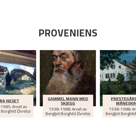
PROVENIENS
GAMMEL MANN MED
PRESTEGÅRD
RA NESET
SKJEGG
MÅNESKI
1985: Arvet av
1938-1988: Arvet av
1938-1988: Ar
t Borghild Øvrebø
Bergljot Borghild Øvrebø
Bergljot Borghil