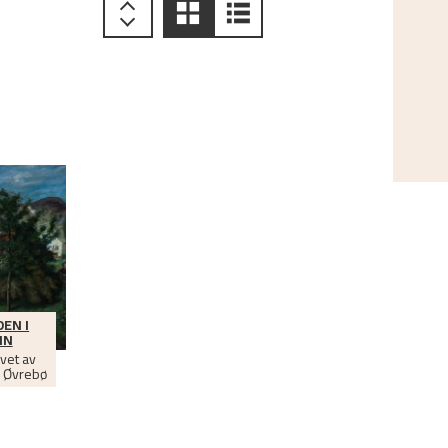
EN I
NN
vet av
d Øvrebø