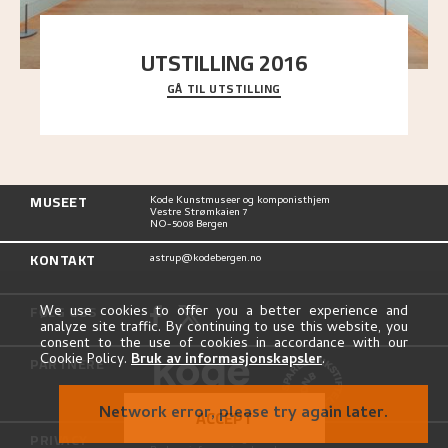
UTSTILLING 2016
GÅ TIL UTSTILLING
En komplett oversikt over Nikolai Astrups
utstillinger, fra debuten i 1900 og frem til i dag.
MUSEET
Kode Kunstmuseer og komponisthjem
Vestre Strømkaien 7
NO-5008 Bergen
KONTAKT
astrup@kodebergen.no
FØLG OSS
We use cookies to offer you a better experience and
analyze site traffic. By continuing to use this website, you
consent to the use of cookies in accordance with our
Cookie Policy.
Bruk av informasjonskapsler
.
PARTNERE
Network error, please try again later.
ACCEPT
PRIVACY
Personvernerklæring