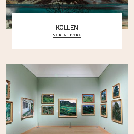
KOLLEN
SE KUNSTVERK
Et ruvende fjell dominerer bildeflaten, og står i
sterk kontrast til det spinkle rognetreet ute
..."