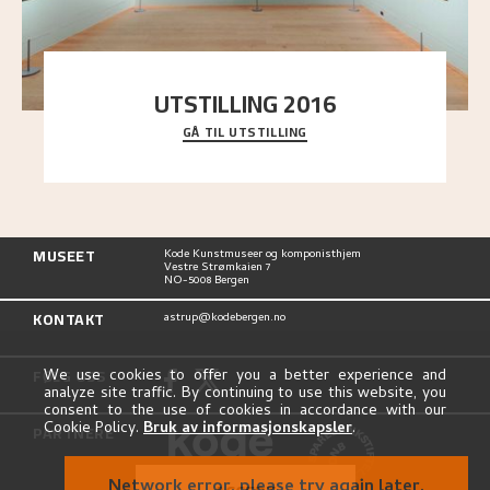
UTSTILLING 2016
GÅ TIL UTSTILLING
En komplett oversikt over Nikolai Astrups
utstillinger, fra debuten i 1900 og frem til i dag.
MUSEET
Kode Kunstmuseer og komponisthjem
Vestre Strømkaien 7
NO-5008 Bergen
KONTAKT
astrup@kodebergen.no
FØLG OSS
We use cookies to offer you a better experience and
analyze site traffic. By continuing to use this website, you
consent to the use of cookies in accordance with our
Cookie Policy.
Bruk av informasjonskapsler
.
PARTNERE
Network error, please try again later.