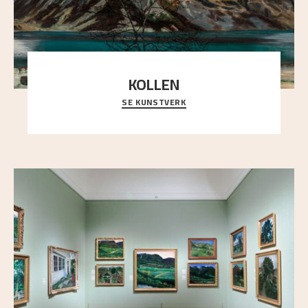
KOLLEN
SE KUNSTVERK
Et ruvende fjell dominerer bildeflaten, og står i
sterk kontrast til det spinkle rognetreet ute
..."