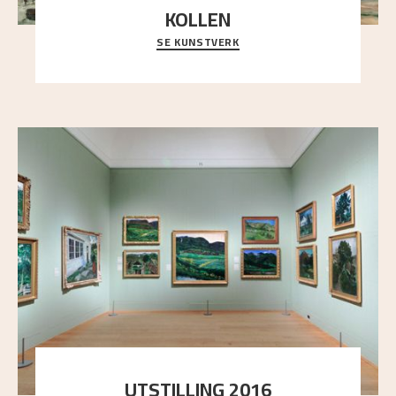
KOLLEN
SE KUNSTVERK
Et ruvende fjell dominerer bildeflaten, og står i
sterk kontrast til det spinkle rognetreet ute
..."
UTSTILLING 2016