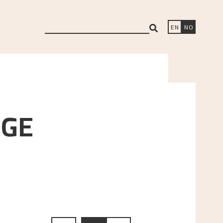
search
EN
NO
GE