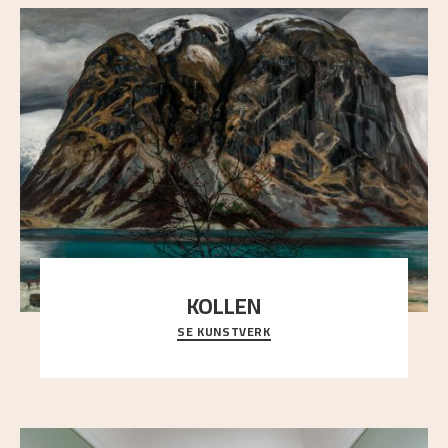
KOLLEN
SE KUNSTVERK
Et ruvende fjell dominerer bildeflaten, og står i
sterk kontrast til det spinkle rognetreet ute
..."