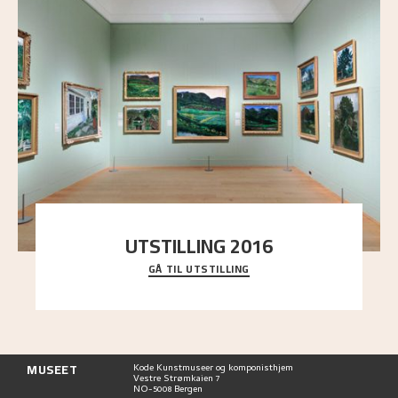
UTSTILLING 2016
GÅ TIL UTSTILLING
En komplett oversikt over Nikolai Astrups
utstillinger, fra debuten i 1900 og frem til i dag.
MUSEET
Kode Kunstmuseer og komponisthjem
Vestre Strømkaien 7
NO-5008 Bergen