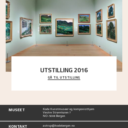
UTSTILLING 2016
GÅ TIL UTSTILLING
En komplett oversikt over Nikolai Astrups
utstillinger, fra debuten i 1900 og frem til i dag.
MUSEET
Kode Kunstmuseer og komponisthjem
Vestre Strømkaien 7
NO-5008 Bergen
KONTAKT
astrup@kodebergen.no