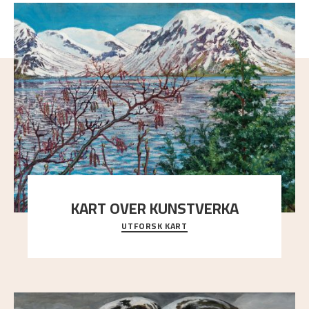
KART OVER KUNSTVERKA
UTFORSK KART
Utforsk stedene og utsiktene i Astrups malerier