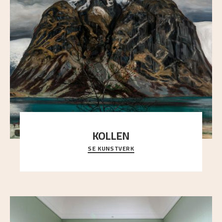
KOLLEN
SE KUNSTVERK
Et ruvende fjell dominerer bildeflaten, og står i
sterk kontrast til det spinkle rognetreet ute
..."