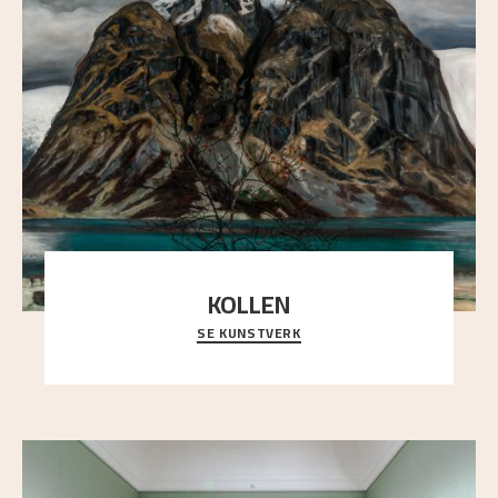
KOLLEN
SE KUNSTVERK
Et ruvende fjell dominerer bildeflaten, og står i
sterk kontrast til det spinkle rognetreet ute
..."