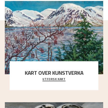
KART OVER KUNSTVERKA
UTFORSK KART
Utforsk stedene og utsiktene i Astrups malerier