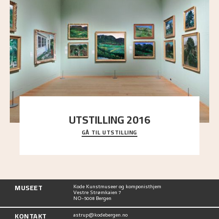
UTSTILLING 2016
GÅ TIL UTSTILLING
En komplett oversikt over Nikolai Astrups
utstillinger, fra debuten i 1900 og frem til i dag.
MUSEET
Kode Kunstmuseer og komponisthjem
Vestre Strømkaien 7
NO-5008 Bergen
KONTAKT
astrup@kodebergen.no