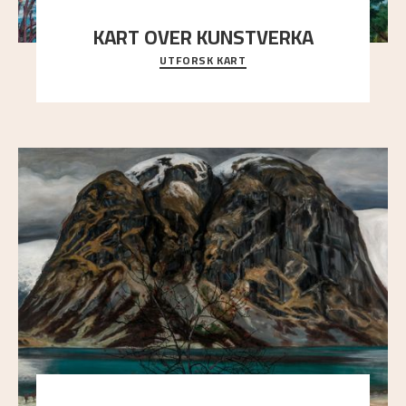
KART OVER KUNSTVERKA
UTFORSK KART
Utforsk stedene og utsiktene i Astrups malerier