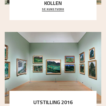
KOLLEN
SE KUNSTVERK
Et ruvende fjell dominerer bildeflaten, og står i
sterk kontrast til det spinkle rognetreet ute
..."
UTSTILLING 2016