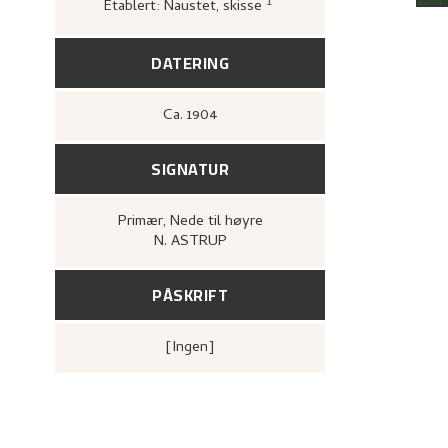
1
Etablert: Naustet, skisse
Loge, Øystein,
Gartneren
Hjemstavnskunstneren Ni
(Oslo: Dreyers Forlag, 19
DATERING
Ca.
1904
SIGNATUR
Primær
, Nede til høyre
N. ASTRUP
PÅSKRIFT
[ingen]