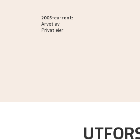
2005-current:
Arvet av
Privat eier
Loge, Øystein
.
Gartneren under regnbuen. Hj
UTFORS