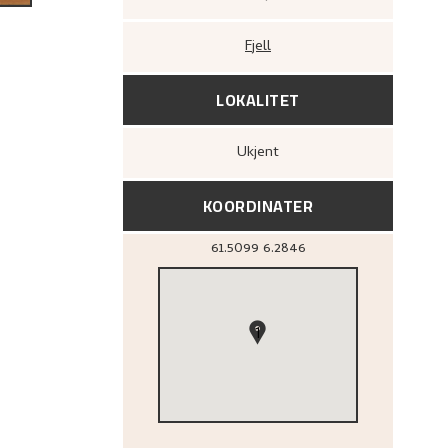
Fjell
LOKALITET
Ukjent
KOORDINATER
61.5099
6.2846
1