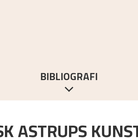
BIBLIOGRAFI
emstavnskunstneren Nikolai Astrup
.
Oslo:
Dreyers Forlag,
1986.
K ASTRUPS KUNST