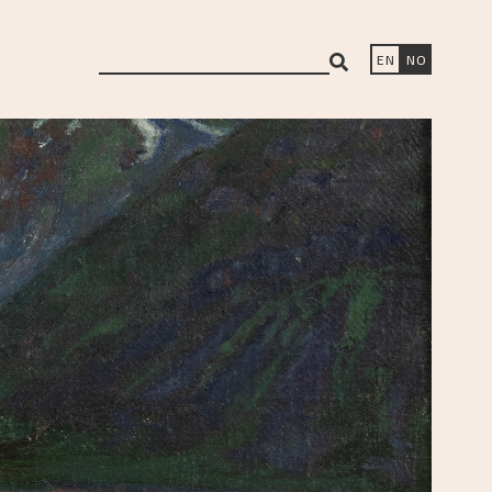
search
EN
NO