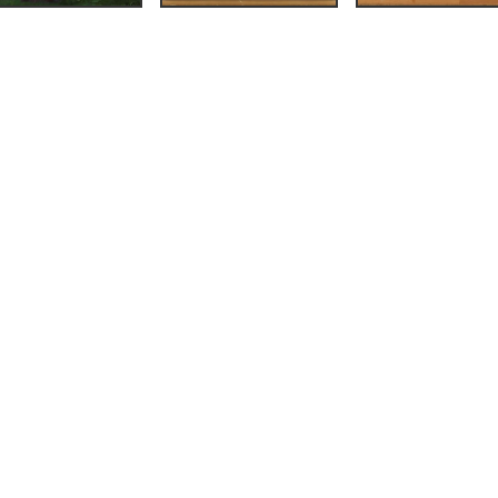
 under regnbuen.
kolai Astrup
86),
442.