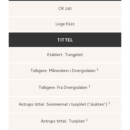
CR 230
Loge K123
TITTEL
Etablert: Tungjelet
1
Tidligere: Måneskinn i Dvergsdalen
Kunstnernes Hus,
Nikolai Astrup. Maler
og tresnitt
(Oslo: Kunstnernes Hus,
Kunstnernes Hus, 1955),
23.
1
Tidligere: Fra Dvergsdalen
Bergens Kunstforening,
Nikolai Astrup
1880–1928. Mindeutstilling
(Bergen: A/S
John Griegs Boktrykkeri, Bergens
1
Astrups tittel: Sommernat i tunjölet ("slukten")
kunstforening, 1928),
13.
Astrup, Nikolai, til Meyer, Hans J
(1921–01–04).
1
Astrups tittel: Tunjölet
Astrup, Nikolai, til Meyer, Hans Jacob,