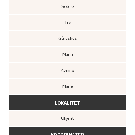
Soleie
Tre
Gårdshus
Mann
Kvinne
Måne
LOKALITET
Ukjent
KOORDINATER