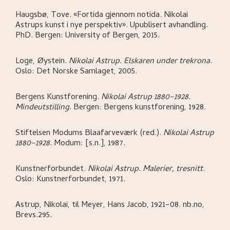
Haugsbø, Tove
.
«Fortida gjennom notida. Nikolai
Astrups kunst i nye perspektiv»
.
Upublisert avhandling.
PhD.
Bergen:
University of Bergen,
2015.
Loge, Øystein
.
Nikolai Astrup. Elskaren under trekrona
.
Oslo:
Det Norske Samlaget,
2005.
Bergens Kunstforening
.
Nikolai Astrup 1880–1928.
Mindeutstilling
.
Bergen:
Bergens kunstforening,
1928.
Stiftelsen Modums Blaafarveværk (red.)
.
Nikolai Astrup
1880–1928
.
Modum:
[s.n.],
1987.
Kunstnerforbundet
.
Nikolai Astrup. Malerier, tresnitt
.
Oslo:
Kunstnerforbundet,
1971.
Astrup, Nikolai, til Meyer, Hans Jacob, 1921–08. nb.no,
Brevs.295.