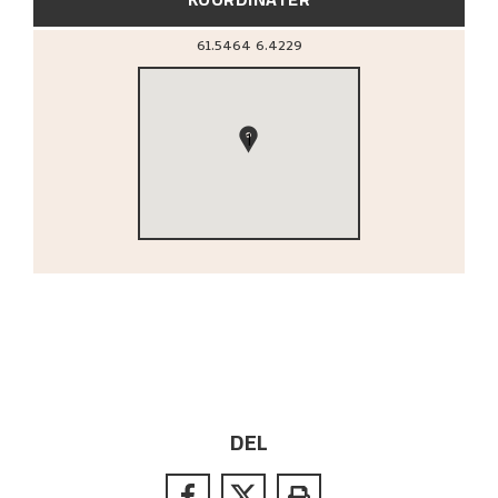
61.5464
6.4229
1
DEL