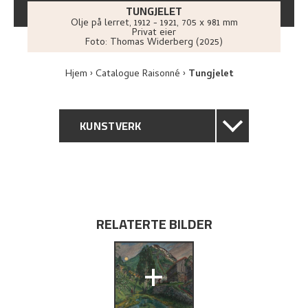
TUNGJELET
Olje på lerret
,
1912 - 1921
, 705 x 981 mm
Privat eier
Foto:
Thomas Widerberg (2025)
Hjem
Catalogue Raisonné
Tungjelet
KUNSTVERK
GENERELL BESKRIVELSE
TEKNISK INFORMASJON
RELATERTE BILDER
PROVENIENS
+
UTSTILLINGSHISTORIE
KUNSTNERENS NOTAT