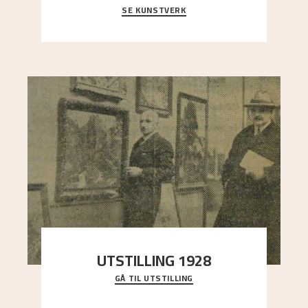
SE KUNSTVERK
Et ruvende fjell dominerer bildeflaten, og står i
sterk kontrast til det spinkle rognetreet ute
..."
UTSTILLING 1928
GÅ TIL UTSTILLING
Då Astrup døydde i 1928, tok vennene Moritz
Kaland og Simon Thorbjørnsen initiativ til å
arrang
..."