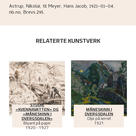
Astrup, Nikolai, til Meyer, Hans Jacob, 1921–01–04.
nb.no, Brevs.295.
RELATERTE KUNSTVERK
STUDIE
«KVENNAVATTEN» OG
MÅNESKINN I
«MÅNESKINN I
DVERGSDALEN
DVERGSDALEN»
Olje på lerret
Blyant på papir
1921
1920 - 1927