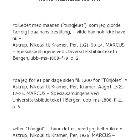
billedet med maanen ("tungjelet"), som jeg gjorde
færdigt paa hans bestilling, – vilde han nok ikke have
nù
Astrup, Nikolai
til
Kramer, Per
,
1921-09-14. MARCUS
– Spesialsamlingene ved Universitetsbiblioteket i
Bergen, ubb-ms-1808-f-9.
p. 2
.
da jeg for et par dage siden fik 1200 for "Tùnjölet",
Astrup, Nikolai
til
Kramer, Per, Kramer, Aagot
,
1921-
12-25. MARCUS – Spesialsamlingene ved
Universitetsbiblioteket i Bergen, ubb-ms-1808-f-11.
p. 5
.
eller "Tùngjöl", – hvor det er, veed jeg heller ikke
Astrup, Nikolai
til
Kramer, Per
,
1926. MARCUS –