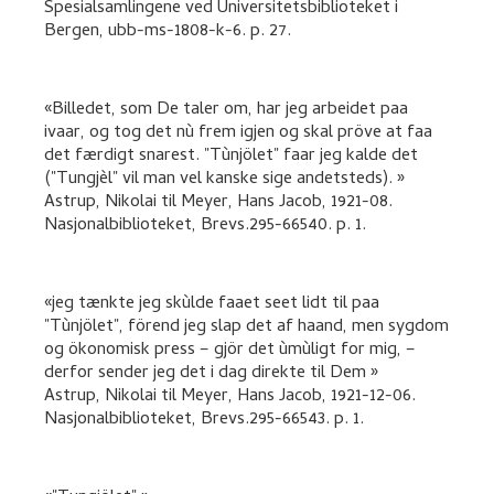
Spesialsamlingene ved Universitetsbiblioteket i
Bergen, ubb-ms-1808-k-6.
p. 27
.
Billedet, som De taler om, har jeg arbeidet paa
ivaar, og tog det nù frem igjen og skal pröve at faa
det færdigt snarest. "Tùnjölet" faar jeg kalde det
("Tungjèl" vil man vel kanske sige andetsteds).
Astrup, Nikolai
til
Meyer, Hans Jacob
,
1921-08.
Nasjonalbiblioteket, Brevs.295-66540.
p. 1
.
jeg tænkte jeg skùlde faaet seet lidt til paa
"Tùnjölet", förend jeg slap det af haand, men sygdom
og ökonomisk press – gjör det ùmùligt for mig, –
derfor sender jeg det i dag direkte til Dem
Astrup, Nikolai
til
Meyer, Hans Jacob
,
1921-12-06.
Nasjonalbiblioteket, Brevs.295-66543.
p. 1
.