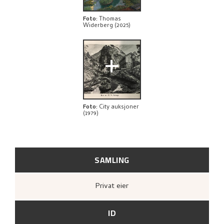
BIBLIOGRAFI
Foto
:
Thomas
Widerberg (2025)
RELATERTE KUNSTVERK
+
UTFORSK
Foto
:
City auksjoner
(1979)
SAMLING
Privat eier
ID