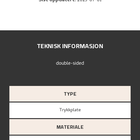
Sist oppdatert
:
2025-07-01
TEKNISK INFORMASJON
double-sided
TYPE
Trykkplate
MATERIALE