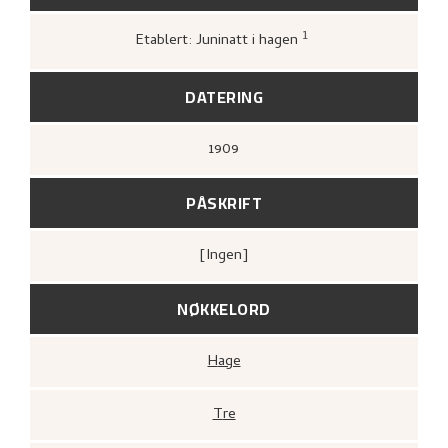
1
Etablert: Juninatt i hagen
Greve, Kari,
«Nikolai Astrup's woodcuts»
,
96.
DATERING
1909
PÅSKRIFT
[ingen]
NØKKELORD
Hage
Tre