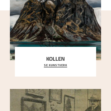
KOLLEN
SE KUNSTVERK
Et ruvende fjell dominerer bildeflaten, og står i
sterk kontrast til det spinkle rognetreet ute
..."