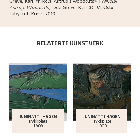
Greve, Kari
.
«Nikolai Astrup's woodcuts»
.
I
Nikolai
Astrup. Woodcuts
,
red.: Greve, Kari,
39–61.
Oslo:
Labyrinth Press,
2010.
RELATERTE KUNSTVERK
JUNINATT I HAGEN
JUNINATT I HAGEN
Trykkplate
Trykkplate
1909
1909