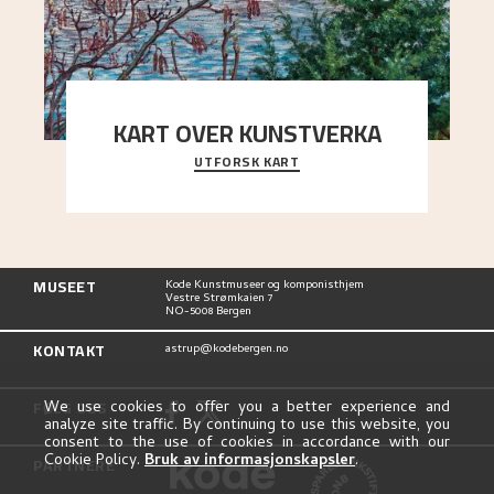
KART OVER KUNSTVERKA
UTFORSK KART
Utforsk stedene og utsiktene i Astrups malerier
MUSEET
Kode Kunstmuseer og komponisthjem
Vestre Strømkaien 7
NO-5008 Bergen
KONTAKT
astrup@kodebergen.no
FØLG OSS
We use cookies to offer you a better experience and
analyze site traffic. By continuing to use this website, you
consent to the use of cookies in accordance with our
Cookie Policy.
Bruk av informasjonskapsler
.
PARTNERE