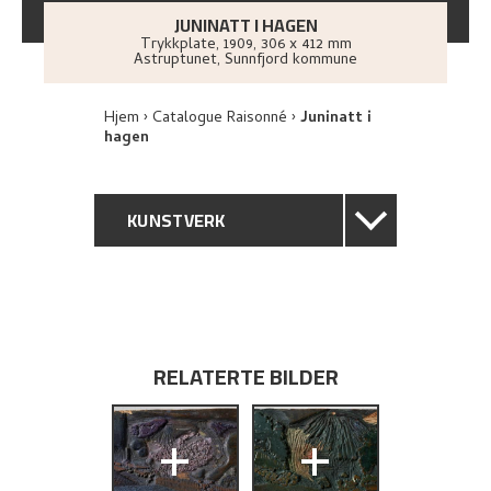
JUNINATT I HAGEN
Trykkplate
,
1909
, 306 x 412 mm
Astruptunet, Sunnfjord kommune
Hjem
Catalogue Raisonné
Juninatt i
hagen
KUNSTVERK
GENERELL BESKRIVELSE
TEKNISK INFORMASJON
RELATERTE BILDER
PROVENIENS
+
+
KUNSTNERENS NOTAT