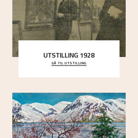
UTSTILLING 1928
GÅ TIL UTSTILLING
Då Astrup døydde i 1928, tok vennene Moritz
Kaland og Simon Thorbjørnsen initiativ til å
arrang
..."