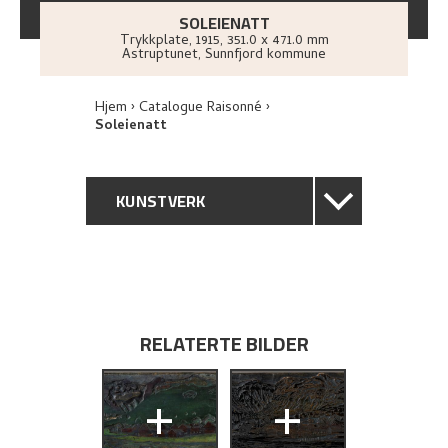
SOLEIENATT
Trykkplate
,
1915
, 351.0 x 471.0 mm
Astruptunet, Sunnfjord kommune
Hjem
Catalogue Raisonné
Soleienatt
KUNSTVERK
GENERELL BESKRIVELSE
TEKNISK INFORMASJON
RELATERTE BILDER
PROVENIENS
+
+
UTSTILLINGSHISTORIE