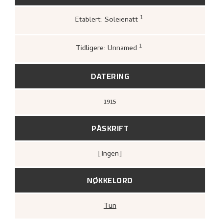
1
Etablert: Soleienatt
Greve, Kari,
«Nikolai Astrups tresnitt»
,
132.
1
Tidligere: Unnamed
Carey, Frances; Dejardin, Ian A. C.; Stevens,
MaryAnne (red.),
Painting Norway. Nikolai
Astrup (1880–1928)
,
DATERING
1915
PÅSKRIFT
[ingen]
NØKKELORD
Tun