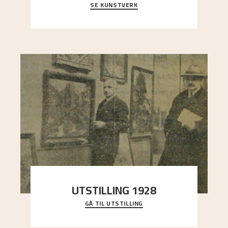
SE KUNSTVERK
Et ruvende fjell dominerer bildeflaten, og står i
sterk kontrast til det spinkle rognetreet ute
..."
UTSTILLING 1928
GÅ TIL UTSTILLING
Då Astrup døydde i 1928, tok vennene Moritz
Kaland og Simon Thorbjørnsen initiativ til å
arrang
..."