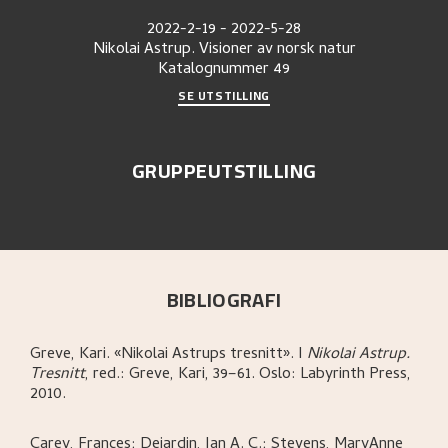
2022-2-19
-
2022-5-28
Nikolai Astrup. Visioner av norsk natur
Katalognummer
49
SE UTSTILLING
GRUPPEUTSTILLING
BIBLIOGRAFI
Greve, Kari
.
«Nikolai Astrups tresnitt»
.
I
Nikolai Astrup.
Tresnitt
,
red.: Greve, Kari,
39–61.
Oslo:
Labyrinth Press,
2010.
Carey, Frances; Dejardin, Ian A. C.; Stevens, MaryAnne