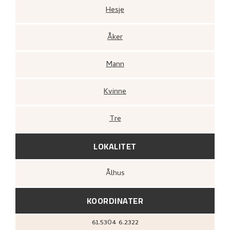
Hesje
Åker
Mann
Kvinne
Tre
LOKALITET
Ålhus
KOORDINATER
61.5304
6.2322