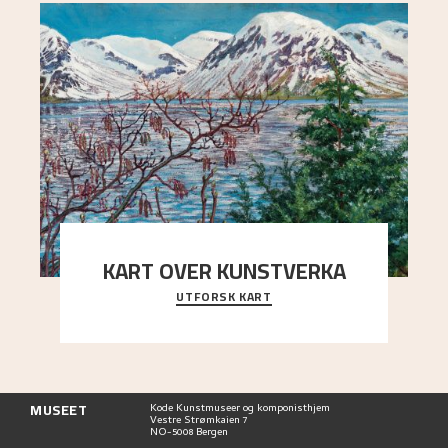
KART OVER KUNSTVERKA
UTFORSK KART
Utforsk stedene og utsiktene i Astrups malerier
MUSEET
Kode Kunstmuseer og komponisthjem
Vestre Strømkaien 7
NO-5008 Bergen