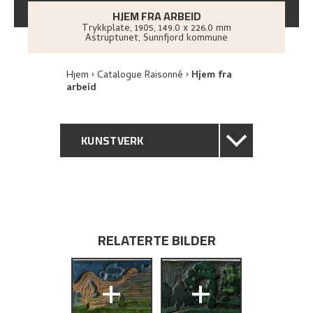
HJEM FRA ARBEID
Trykkplate
,
1905
, 149.0 x 226.0 mm
Astruptunet, Sunnfjord kommune
Hjem
Catalogue Raisonné
Hjem fra
arbeid
KUNSTVERK
GENERELL BESKRIVELSE
TEKNISK INFORMASJON
RELATERTE BILDER
PROVENIENS
+
+
BIBLIOGRAFI