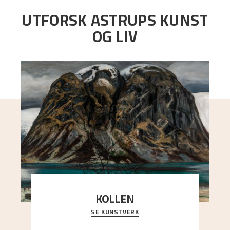
UTFORSK ASTRUPS KUNST
OG LIV
KOLLEN
SE KUNSTVERK
Et ruvende fjell dominerer bildeflaten, og står i
sterk kontrast til det spinkle rognetreet ute
..."