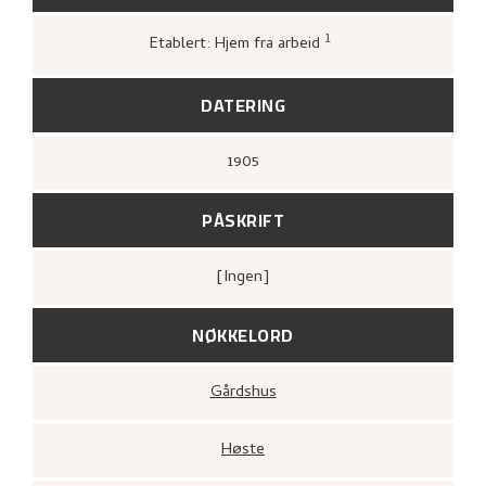
1
Etablert: Hjem fra arbeid
Greve, Kari,
«Nikolai Astrups tresnitt»
,
74.
DATERING
1905
PÅSKRIFT
[ingen]
NØKKELORD
Gårdshus
Høste