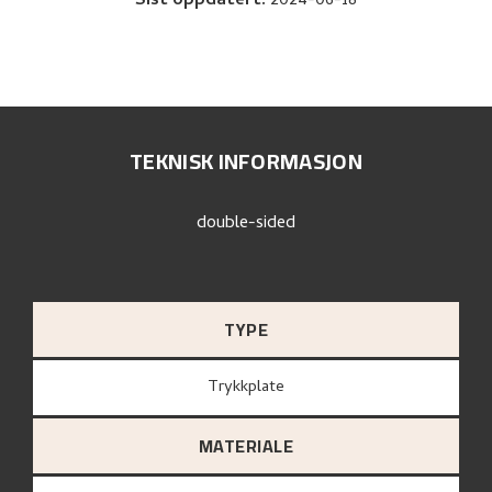
Sist oppdatert
:
2024-06-18
TEKNISK INFORMASJON
double-sided
TYPE
Trykkplate
MATERIALE