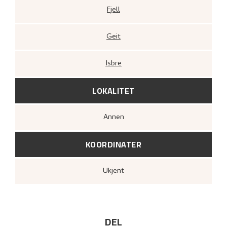
Fjell
Geit
Isbre
LOKALITET
Annen
KOORDINATER
Ukjent
DEL