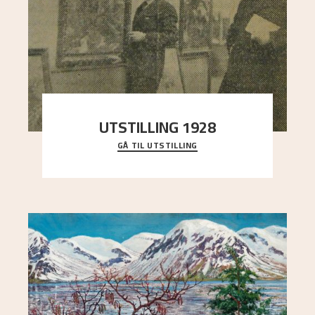
UTSTILLING 1928
GÅ TIL UTSTILLING
Då Astrup døydde i 1928, tok vennene Moritz
Kaland og Simon Thorbjørnsen initiativ til å
arrang
..."