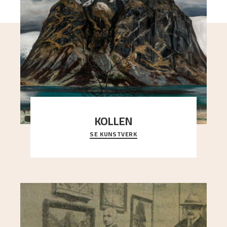
KOLLEN
SE KUNSTVERK
Et ruvende fjell dominerer bildeflaten, og står i
sterk kontrast til det spinkle rognetreet ute
..."