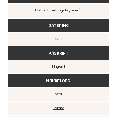
1
Etablert: Befringstøylene
Greve, Kari,
«Nikolai Astrups tresnitt»
,
204.
DATERING
1917
PÅSKRIFT
[ingen]
NØKKELORD
Støl
Kvinne