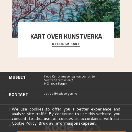
KART OVER KUNSTVERKA
UTFORSK KART
Utforsk stedene og utsiktene i Astrups malerier
MUSEET
Kode Kunstmuseer og komponisthjem
Vestre Strømkaien 7
NO-5008 Bergen
KONTAKT
astrup@kodebergen.no
FØLG OSS
We use cookies to offer you a better experience and
analyze site traffic. By continuing to use this website, you
consent to the use of cookies in accordance with our
Cookie Policy.
Bruk av informasjonskapsler
.
PARTNERE