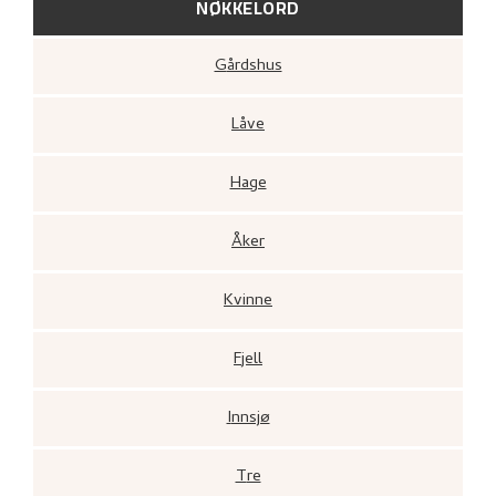
NØKKELORD
Gårdshus
Låve
Hage
Åker
Kvinne
Fjell
Innsjø
Tre