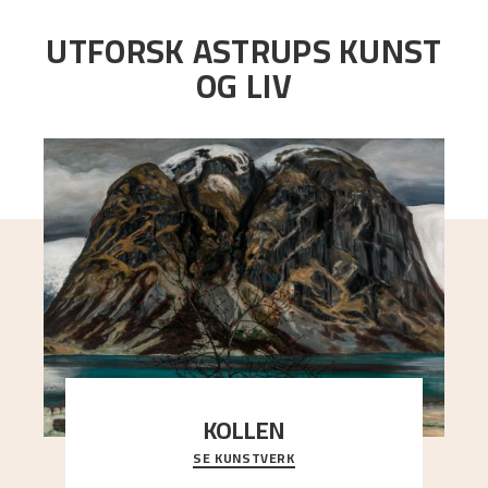
UTFORSK ASTRUPS KUNST
OG LIV
KOLLEN
SE KUNSTVERK
Et ruvende fjell dominerer bildeflaten, og står i
sterk kontrast til det spinkle rognetreet ute
..."