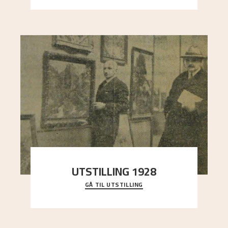
UTSTILLING 1928
GÅ TIL UTSTILLING
Då Astrup døydde i 1928, tok vennene Moritz
Kaland og Simon Thorbjørnsen initiativ til å
arrang
..."