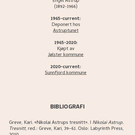
Engel
Astrup
(1892-1966)
1965-current:
Deponert hos
Astruptunet
1965-2020:
Kjøpt av
Jølster kommune
2020-current:
Sunnfjord kommune
BIBLIOGRAFI
Greve, Kari
.
«Nikolai Astrups tresnitt»
.
I
Nikolai Astrup.
Tresnitt
,
red.: Greve, Kari,
39–61.
Oslo:
Labyrinth Press,