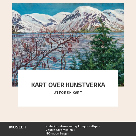
KART OVER KUNSTVERKA
UTFORSK KART
Utforsk stedene og utsiktene i Astrups malerier
MUSEET
Kode Kunstmuseer og komponisthjem
Vestre Strømkaien 7
NO-5008 Bergen