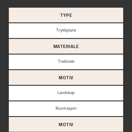
TYPE
Trykkplate
MATERIALE
treblokk
MOTIV
Landskap
Illustrasjon
MOTIV