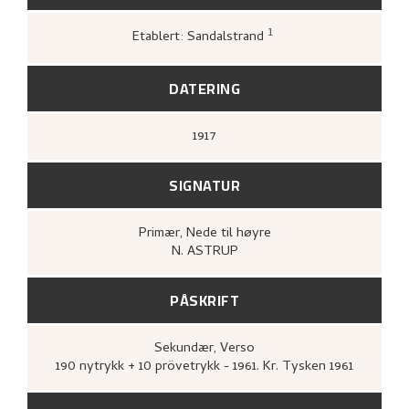
1
Etablert: Sandalstrand
Greve, Kari,
«Nikolai Astrups tresnitt»
,
160.
DATERING
1917
SIGNATUR
Primær
, Nede til høyre
N. ASTRUP
PÅSKRIFT
Sekundær
, Verso
190 nytrykk + 10 prövetrykk - 1961. Kr. Tysken 1961