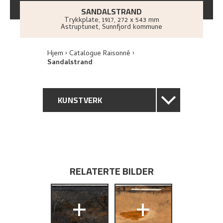
SANDALSTRAND
Trykkplate
,
1917
, 272 x 543 mm
Astruptunet, Sunnfjord kommune
Hjem
Catalogue Raisonné
Sandalstrand
KUNSTVERK
GENERELL BESKRIVELSE
TEKNISK INFORMASJON
RELATERTE BILDER
PROVENIENS
+
+
BIBLIOGRAFI