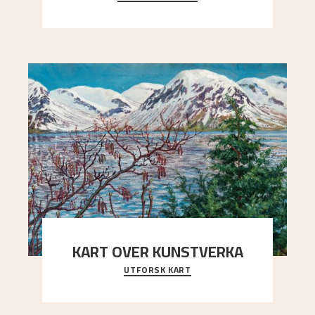
Kaland og Simon Thorbjørnsen initiativ til å
arrang
..."
KART OVER KUNSTVERKA
UTFORSK KART
Utforsk stedene og utsiktene i Astrups malerier