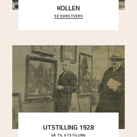
KOLLEN
SE KUNSTVERK
Et ruvende fjell dominerer bildeflaten, og står i
sterk kontrast til det spinkle rognetreet ute
..."
UTSTILLING 1928
GÅ TIL UTSTILLING
Då Astrup døydde i 1928, tok vennene Moritz