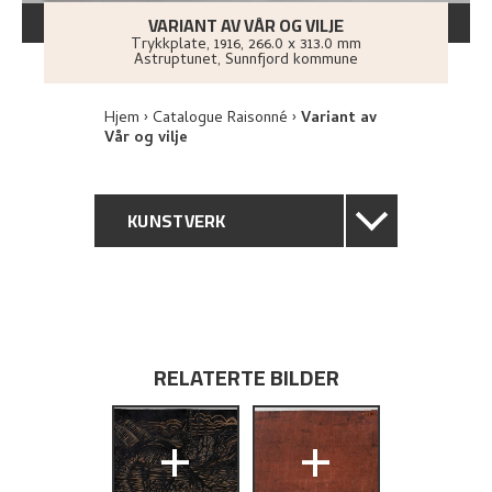
VARIANT AV VÅR OG VILJE
Trykkplate
,
1916
, 266.0 x 313.0 mm
Astruptunet, Sunnfjord kommune
Hjem
Catalogue Raisonné
Variant av
Vår og vilje
KUNSTVERK
GENERELL BESKRIVELSE
TEKNISK INFORMASJON
RELATERTE BILDER
PROVENIENS
+
+
UTFORSK