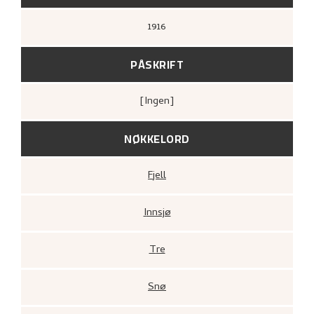
1916
PÅSKRIFT
[ingen]
NØKKELORD
Fjell
Innsjø
Tre
Snø