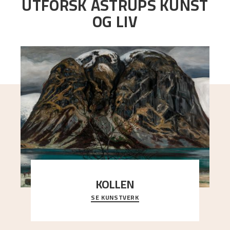
UTFORSK ASTRUPS KUNST
OG LIV
KOLLEN
SE KUNSTVERK
Et ruvende fjell dominerer bildeflaten, og står i
sterk kontrast til det spinkle rognetreet ute
..."