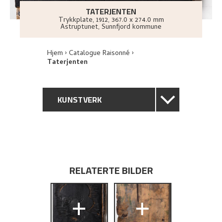
TATERJENTEN
Trykkplate
,
1912
, 367.0 x 274.0 mm
Astruptunet, Sunnfjord kommune
Hjem
Catalogue Raisonné
Taterjenten
KUNSTVERK
GENERELL BESKRIVELSE
TEKNISK INFORMASJON
RELATERTE BILDER
PROVENIENS
+
+
BIBLIOGRAFI