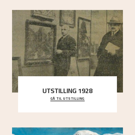
UTSTILLING 1928
GÅ TIL UTSTILLING
Då Astrup døydde i 1928, tok vennene Moritz
Kaland og Simon Thorbjørnsen initiativ til å
arrang
..."