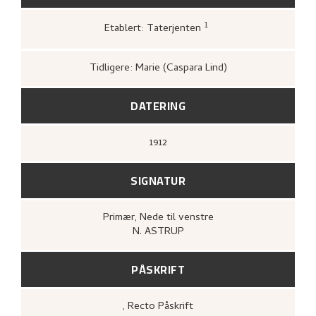
1
Etablert: Taterjenten
Greve, Kari,
«Nikolai Astrups tresnitt»
,
114.
Tidligere: Marie (Caspara Lind)
DATERING
1912
SIGNATUR
Primær
, Nede til venstre
N. ASTRUP
PÅSKRIFT
, Recto
Påskrift