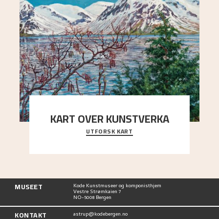
KART OVER KUNSTVERKA
UTFORSK KART
Utforsk stedene og utsiktene i Astrups malerier
MUSEET
Kode Kunstmuseer og komponisthjem
Vestre Strømkaien 7
NO-5008 Bergen
KONTAKT
astrup@kodebergen.no