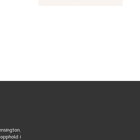
ensington,
eopphold i