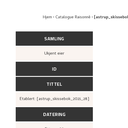
Hjem
Catalogue Raisonné
[astrup_skissebo
SAMLING
Ukjent eier
ID
TITTEL
Etablert: [astrup_skissebok_2021_28]
DATERING