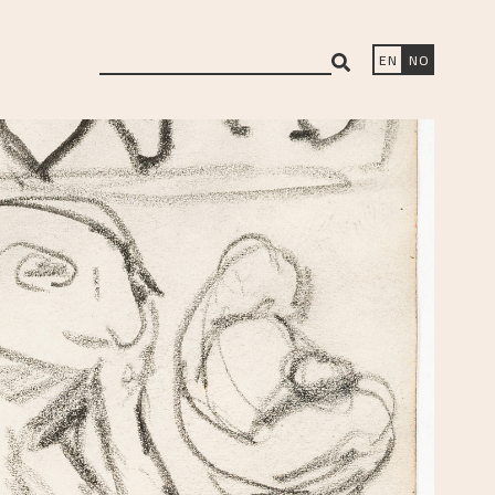
search
EN
NO