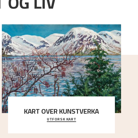
 OG LIV
KART OVER KUNSTVERKA
UTFORSK KART
Utforsk stedene og utsiktene i Astrups malerier