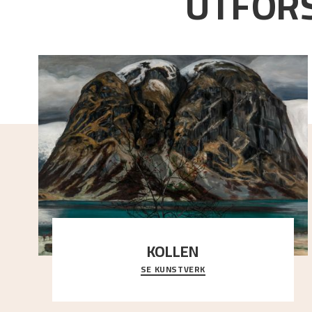
UTFORS
KOLLEN
SE KUNSTVERK
Et ruvende fjell dominerer bildeflaten, og står i
sterk kontrast til det spinkle rognetreet ute
..."