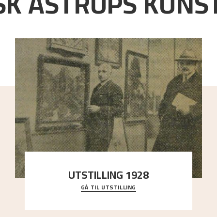
K ASTRUPS KUNST
UTSTILLING 1928
GÅ TIL UTSTILLING
Då Astrup døydde i 1928, tok vennene Moritz Kaland
og Simon Thorbjørnsen initiativ til å arrang
..."