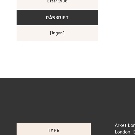
Etter
1908
PÅSKRIFT
[ingen]
Arket kom
TYPE
London. D