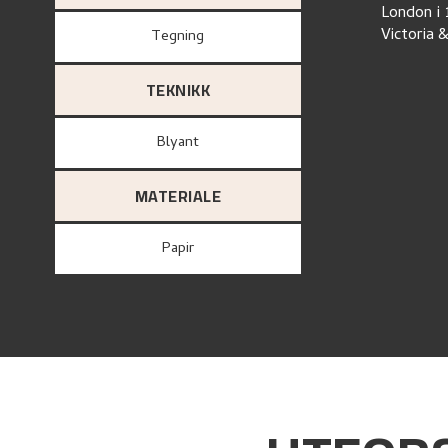
London i 
Victoria 
Tegning
TEKNIKK
Blyant
MATERIALE
papir