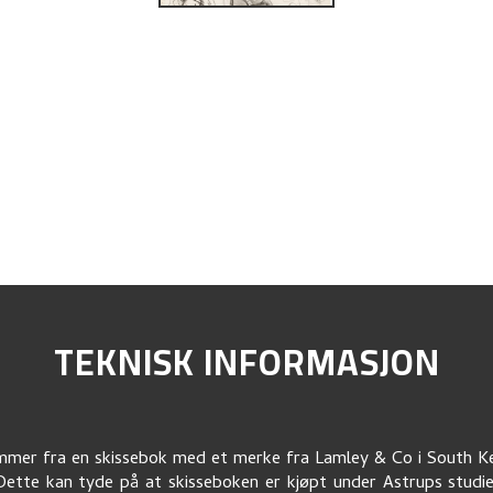
TEKNISK INFORMASJON
mer fra en skissebok med et merke fra Lamley & Co i South K
ette kan tyde på at skisseboken er kjøpt under Astrups studi