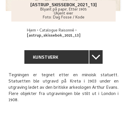
[ASTRUP_SKISSEBOK_2021_13]
Blyant på papir
,
Etter
1905
Ukjent eier
Foto:
Dag Fosse / Kode
Hjem
Catalogue Raisonné
[astrup_skissebok_2021_13]
KUNSTVERK
GENERELL BESKRIVELSE
Tegningen er tegnet etter en minoisk statuett.
Statuetten ble utgravd på Kreta i 1903 under en
TEKNISK INFORMASJON
utgraving ledet av den britiske arkeologen Arthur Evans.
Flere objekter fra utgravningen ble stilt ut i London i
UTFORSK
1908.