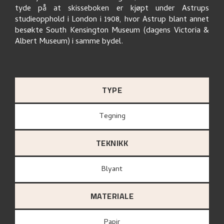
tyde på at skisseboken er kjøpt under Astrups
studieopphold i London i 1908, hvor Astrup blant annet
besøkte South Kensington Museum (dagens Victoria &
Albert Museum) i samme bydel.
TYPE
Tegning
TEKNIKK
Blyant
MATERIALE
papir