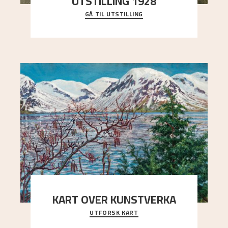
UTSTILLING 1928
GÅ TIL UTSTILLING
Då Astrup døydde i 1928, tok vennene Moritz
Kaland og Simon Thorbjørnsen initiativ til å
arrang
..."
KART OVER KUNSTVERKA
UTFORSK KART
Utforsk stedene og utsiktene i Astrups malerier