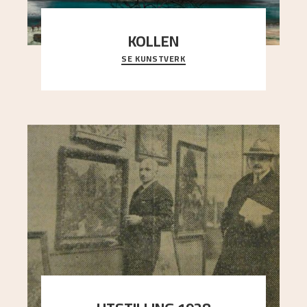
KOLLEN
SE KUNSTVERK
Et ruvende fjell dominerer bildeflaten, og står i
sterk kontrast til det spinkle rognetreet ute
..."