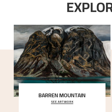
EXPLOR
BARREN MOUNTAIN
SEE ARTWORK
A looming mountain dominates the picture plane
here, and stands in stark contrast to the slende
..."