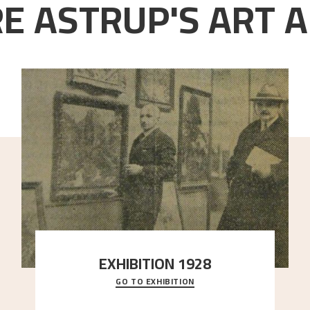
E ASTRUP'S ART A
EXHIBITION 1928
GO TO EXHIBITION
When Astrup died in 1928, his friends Moritz Kaland
Simon Thorbjørnsen at the Art Society took
..."