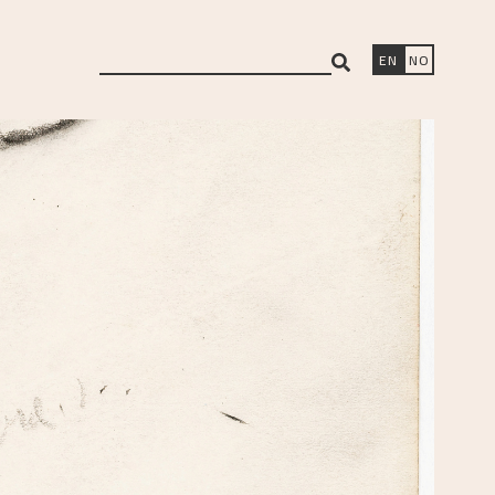
search
EN
NO