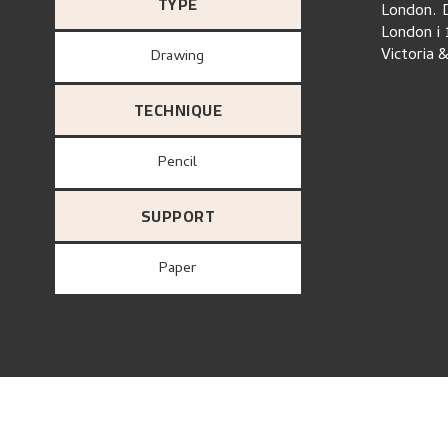
TYPE
London. D
London i 
Victoria 
Drawing
TECHNIQUE
Pencil
SUPPORT
paper