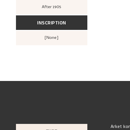
After
1905
INSCRIPTION
[none]
Arket kom