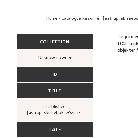
Home
Catalogue Raisonné
[astrup_skisseb
Tegningen
COLLECTION
1903 und
objekter f
Unknown owner
ID
TITLE
Established:
[astrup_skissebok_2021_13]
DATE