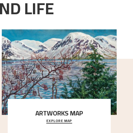
ND LIFE
ARTWORKS MAP
EXPLORE MAP
Explore the locations and viewpoints in Astrup's art.