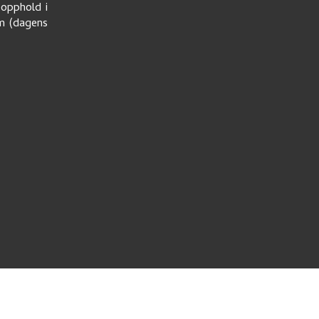
eopphold i
um (dagens