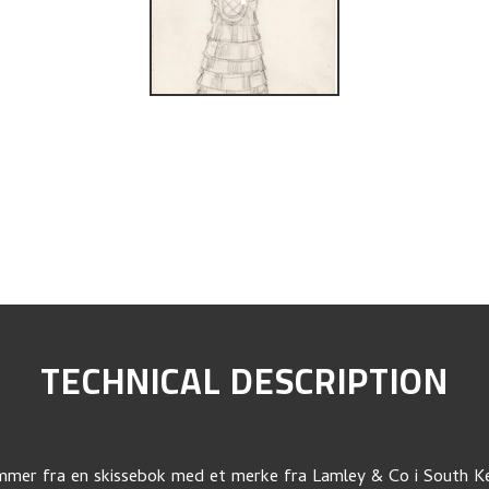
TECHNICAL DESCRIPTION
mer fra en skissebok med et merke fra Lamley & Co i South K