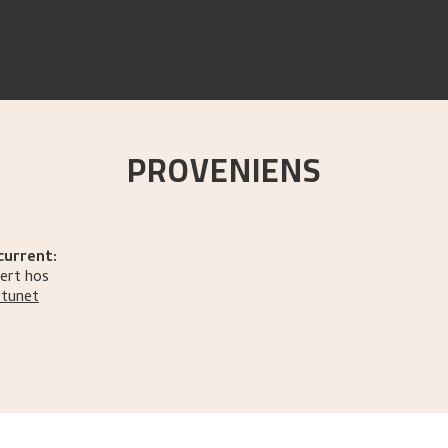
PROVENIENS
current:
ert hos
ptunet