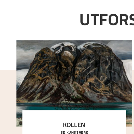
UTFORS
KOLLEN
SE KUNSTVERK
Et ruvende fjell dominerer bildeflaten, og står i