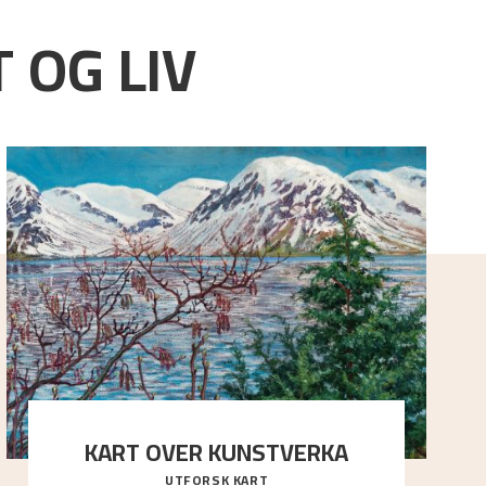
 OG LIV
KART OVER KUNSTVERKA
UTFORSK KART
Utforsk stedene og utsiktene i Astrups malerier