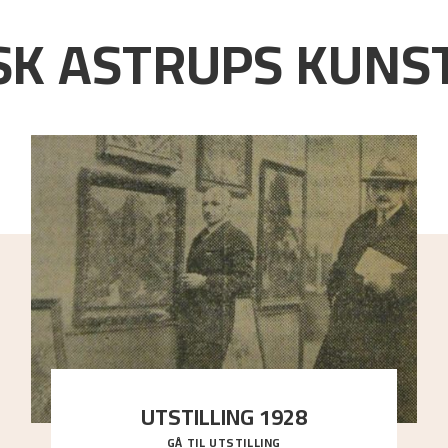
K ASTRUPS KUNST
UTSTILLING 1928
GÅ TIL UTSTILLING
Då Astrup døydde i 1928, tok vennene Moritz Kaland