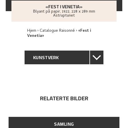
«FEST I VENETIA»
Blyant på papir
,
1922
, 228 x 289 mm
Astruptunet
Hjem
Catalogue Raisonné
«Fest i
Venetia»
KUNSTVERK
GENERELL BESKRIVELSE
TEKNISK INFORMASJON
RELATERTE BILDER
PROVENIENS
RELATERTE KUNSTVERK
SAMLING