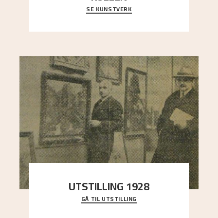
SE KUNSTVERK
Et ruvende fjell dominerer bildeflaten, og står i
sterk kontrast til det spinkle rognetreet ute
..."
UTSTILLING 1928
GÅ TIL UTSTILLING
Då Astrup døydde i 1928, tok vennene Moritz
Kaland og Simon Thorbjørnsen initiativ til å
arrang
..."