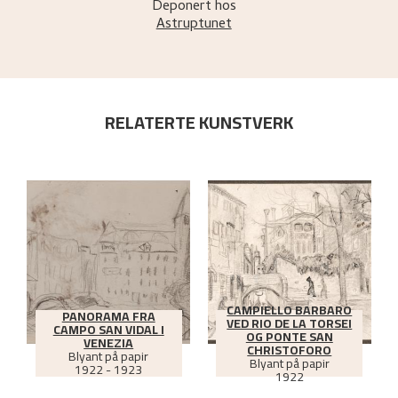
Deponert hos
Astruptunet
RELATERTE KUNSTVERK
CAMPIELLO BARBARO
PANORAMA FRA
VED RIO DE LA TORSEI
CAMPO SAN VIDAL I
OG PONTE SAN
VENEZIA
CHRISTOFORO
Blyant på papir
Blyant på papir
1922 - 1923
1922