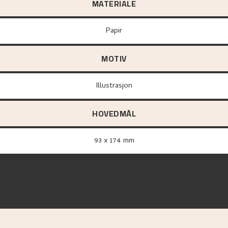
MATERIALE
papir
MOTIV
Illustrasjon
HOVEDMÅL
93 x 174 mm