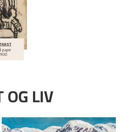
UTKAST
å papir
1900
 OG LIV