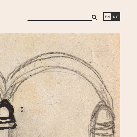
search
EN
NO