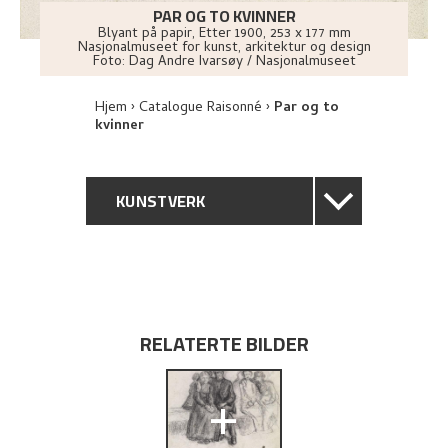
PAR OG TO KVINNER
Blyant på papir
,
Etter
1900
, 253 x 177 mm
Nasjonalmuseet for kunst, arkitektur og design
Foto:
Dag Andre Ivarsøy / Nasjonalmuseet
Hjem
Catalogue Raisonné
Par og to
kvinner
KUNSTVERK
GENERELL BESKRIVELSE
TEKNISK INFORMASJON
RELATERTE BILDER
PROVENIENS
+
UTFORSK