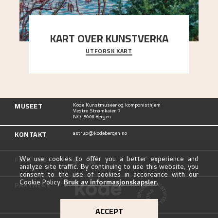
KART OVER KUNSTVERKA
UTFORSK KART
Utforsk stedene og utsiktene i Astrups malerier
MUSEET
Kode Kunstmuseer og komponisthjem
Vestre Strømkaien 7
NO-5008 Bergen
KONTAKT
astrup@kodebergen.no
FØLG OSS
We use cookies to offer you a better experience and
analyze site traffic. By continuing to use this website, you
consent to the use of cookies in accordance with our
Cookie Policy.
Bruk av informasjonskapsler
.
PARTNERE
ACCEPT