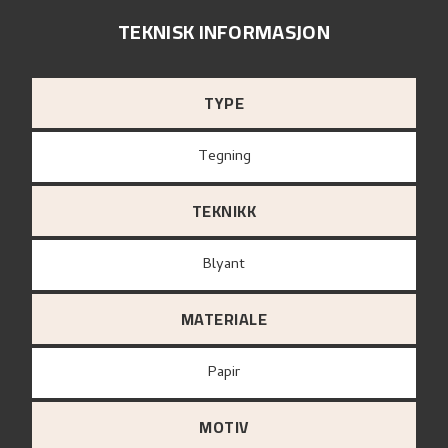
TEKNISK INFORMASJON
TYPE
Tegning
TEKNIKK
Blyant
MATERIALE
papir
MOTIV