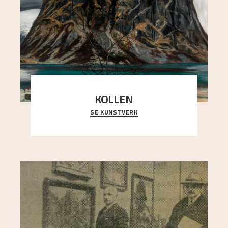
KOLLEN
SE KUNSTVERK
Et ruvende fjell dominerer bildeflaten, og står i
sterk kontrast til det spinkle rognetreet ute
..."