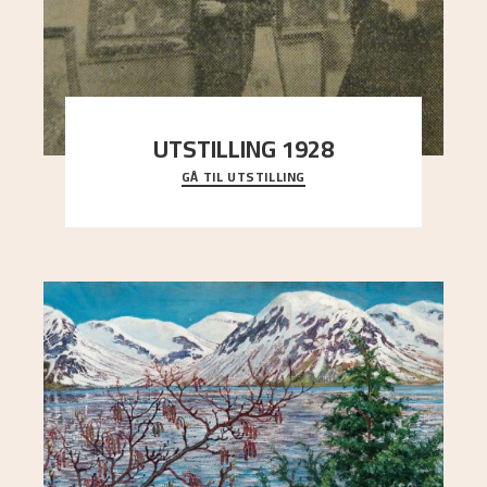
UTSTILLING 1928
GÅ TIL UTSTILLING
Då Astrup døydde i 1928, tok vennene Moritz
Kaland og Simon Thorbjørnsen initiativ til å
arrang
..."