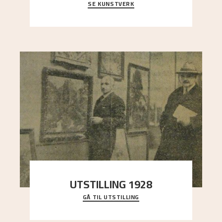
SE KUNSTVERK
Et ruvende fjell dominerer bildeflaten, og står i
sterk kontrast til det spinkle rognetreet ute
..."
UTSTILLING 1928
GÅ TIL UTSTILLING
Då Astrup døydde i 1928, tok vennene Moritz
Kaland og Simon Thorbjørnsen initiativ til å
arrang
..."