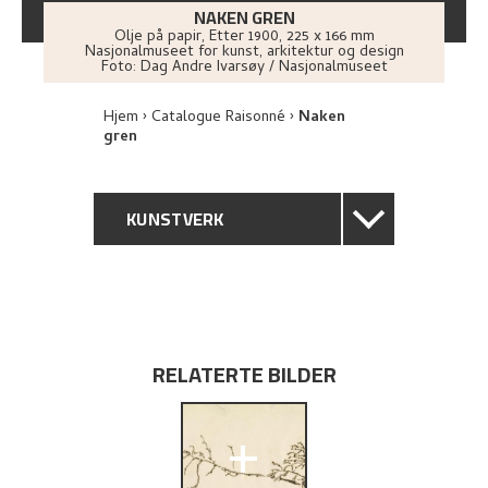
NAKEN GREN
Olje på papir
,
Etter
1900
, 225 x 166 mm
Nasjonalmuseet for kunst, arkitektur og design
Foto:
Dag Andre Ivarsøy / Nasjonalmuseet
Hjem
Catalogue Raisonné
Naken
gren
KUNSTVERK
GENERELL BESKRIVELSE
TEKNISK INFORMASJON
RELATERTE BILDER
PROVENIENS
+
UTFORSK